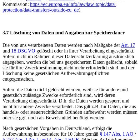
Kommission:
https://ec.europa.eu/info/law/law-topic/data-
protection/data-transfers-outside-eu_de
).
3.7 Löschung von Daten und Angaben zur Speicherdauer
Die von uns verarbeiteten Daten werden nach Maßgabe der
Art. 17
und
18 DSGVO
gelöscht oder in ihrer Verarbeitung eingeschränkt.
Sofern nicht im Rahmen dieser Datenschutzerklärung ausdrücklich
angegeben, werden die bei uns gespeicherten Daten gelöscht, sobald
sie für ihre Zweckbestimmung nicht mehr erforderlich sind und der
Löschung keine gesetzlichen Aufbewahrungspflichten
entgegenstehen.
Sofern die Daten nicht gelöscht werden, weil sie für andere und
gesetzlich zulässige Zwecke erforderlich sind, wird deren
Verarbeitung eingeschränkt. D.h. die Daten werden gesperrt und
nicht für andere Zwecke verarbeitet. Das gilt z.B. für Daten, die aus
handels- oder steuerrechtlichen Gründen aufbewahrt werden müssen
oder sie ggf. noch als Beweismittel benötigt werden.
Nach gesetzlichen Vorgaben in Deutschland, erfolgt die
Aufbewahrung insbesondere für 10 Jahre gemäß
§ 147 Abs. 1 AO
/
§ 257 Abs. 1 Nr. 1 und 4, Abs. 4 HGB
(Bücher, Aufzeichnungen,