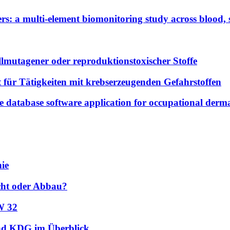
rs: a multi-element biomonitoring study across blood,
lmutagener oder reproduktionstoxischer Stoffe
r Tätigkeiten mit krebserzeugenden Gefahrstoffen
 database software application for occupational derm
ie
cht oder Abbau?
W 32
nd KDG im Überblick