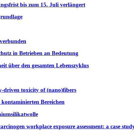
gsfrist bis zum 15. Juli verlängert
grundlage
n verbunden
chutz in Betrieben an Bedeutung
heit über den gesamten Lebenszyklus
driven toxicity of (nano)fibers
kontaminierten Bereichen
iumsilikatwolle
carcinogen workplace exposure assessment: a case s