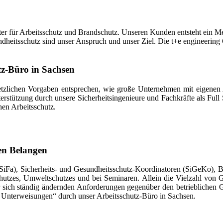
ster für Arbeitsschutz und Brandschutz. Unseren Kunden entsteht ein 
ndheitsschutz sind unser Anspruch und unser Ziel. Die t+e engineeri
utz-Büro in Sachsen
lichen Vorgaben entsprechen, wie große Unternehmen mit eigenen Ar
erstützung durch unsere Sicherheitsingenieure und Fachkräfte als Full 
en Arbeitsschutz.
len Belangen
t (SiFa), Sicherheits- und Gesundheitsschutz-Koordinatoren (SiGeKo),
hutzes, Umweltschutzes und bei Seminaren. Allein die Vielzahl von G
 sich ständig ändernden Anforderungen gegenüber den betrieblichen G
en Unterweisungen“ durch unser Arbeitsschutz-Büro in Sachsen.