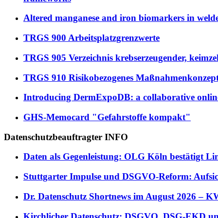
Altered manganese and iron biomarkers in welde
TRGS 900 Arbeitsplatzgrenzwerte
TRGS 905 Verzeichnis krebserzeugender, keimzel
TRGS 910 Risikobezogenes Maßnahmenkonzept fü
Introducing DermExpoDB: a collaborative online
GHS-Memocard "Gefahrstoffe kompakt"
Datenschutzbeauftragter INFO
Daten als Gegenleistung: OLG Köln bestätigt Lin
Stuttgarter Impulse und DSGVO-Reform: Aufsi
Dr. Datenschutz Shortnews im August 2026 – K
Kirchlicher Datenschutz: DSGVO, DSG-EKD u