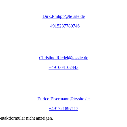
Dirk.Philipp@te-site.de
+4915237780746
Christine.Riedel@te-site.de
+491604162443
Enrico.Eisermann@te-site.de
+491721897117
ntaktformular nicht anzeigen.